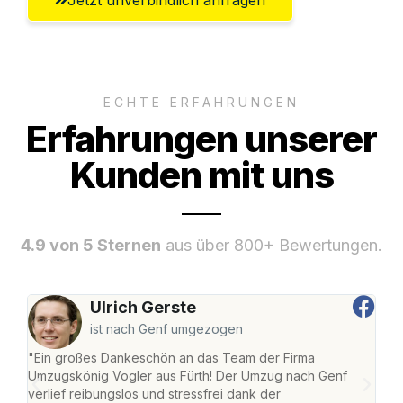
ECHTE ERFAHRUNGEN
Erfahrungen unserer
Kunden mit uns
4.9 von 5 Sternen
aus über 800+ Bewertungen.
Ulrich Gerste
ist nach Genf umgezogen
"Ein großes Dankeschön an das Team der Firma
"Die
Umzugskönig Vogler aus Fürth! Der Umzug nach Genf
mei
verlief reibungslos und stressfrei dank der
Team