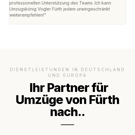
professionellen Unterstützung des Teams. Ich kann
habe
Umzugskönig Vogler Fürth jedem uneingeschränkt
an m
weiterempfehlen!"
groß
DIENSTLEISTUNGEN IN DEUTSCHLAND
UND EUROPA
Ihr Partner für
Umzüge von Fürth
nach..