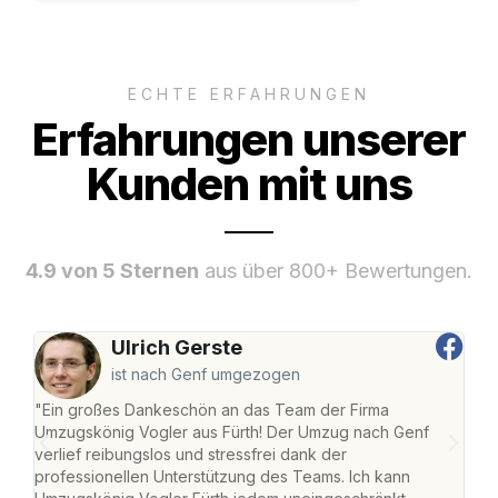
ECHTE ERFAHRUNGEN
Erfahrungen unserer
Kunden mit uns
4.9 von 5 Sternen
aus über 800+ Bewertungen.
Ulrich Gerste
ist nach Genf umgezogen
"Ein großes Dankeschön an das Team der Firma
"Die
Umzugskönig Vogler aus Fürth! Der Umzug nach Genf
mei
verlief reibungslos und stressfrei dank der
Team
professionellen Unterstützung des Teams. Ich kann
habe