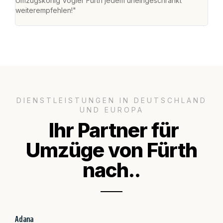
Umzugskönig Vogler Fürth jedem uneingeschränkt
an m
weiterempfehlen!"
groß
DIENSTLEISTUNGEN IN DEUTSCHLAND
UND EUROPA
Ihr Partner für
Umzüge von Fürth
nach..
Adana