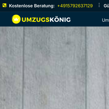
Kostenlose Beratung:
+4915792637129
Gü
Um