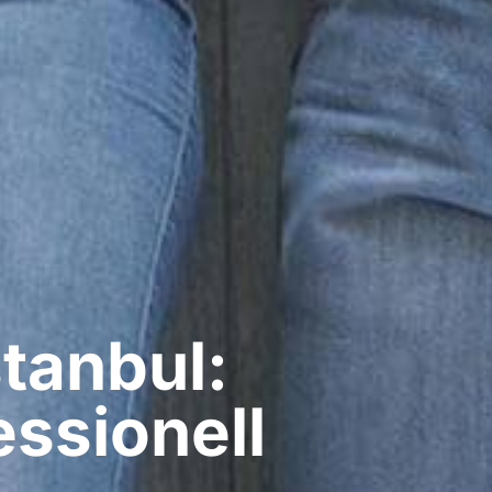
stanbul:
ssionell​