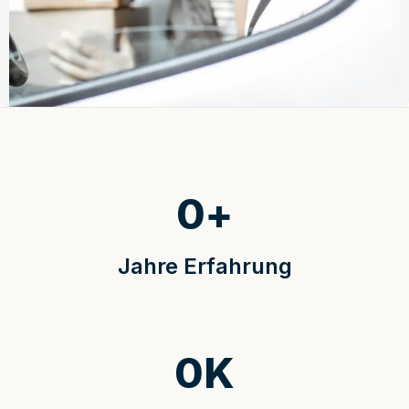
0
+
Jahre Erfahrung
0
K