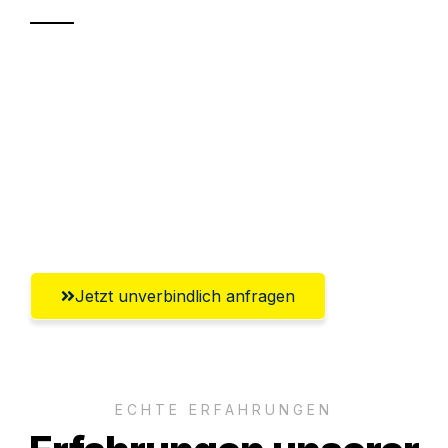
Sparen Sie bis zu 100€ bei Anfrage
Abwicklung innerhalb von 24 Stunden
Versichert bis zu 7.500€
Ggf. komplette Zollabwicklung inklusive
Umfassender Kundensupport aus Fürth
Jetzt unverbindlich anfragen
ECHTE ERFAHRUNGEN