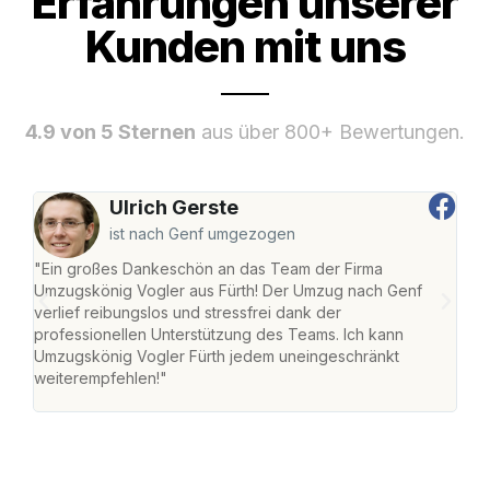
Erfahrungen unserer
Kunden mit uns
4.9 von 5 Sternen
aus über 800+ Bewertungen.
Ulrich Gerste
ist nach Genf umgezogen
"Ein großes Dankeschön an das Team der Firma
"Die
Umzugskönig Vogler aus Fürth! Der Umzug nach Genf
mei
verlief reibungslos und stressfrei dank der
Team
professionellen Unterstützung des Teams. Ich kann
habe
Umzugskönig Vogler Fürth jedem uneingeschränkt
an m
weiterempfehlen!"
groß