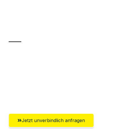
UMZUGSKÖNIG VOGLER FÜRTH
Ihr Umzug oder
Transport
Sparen Sie bis zu 100€ bei Anfrage
Abwicklung innerhalb von 24 Stunden
Versichert bis zu 7.500€
Ggf. komplette Zollabwicklung inklusive
Umfassender Kundensupport aus Fürth
Jetzt unverbindlich anfragen