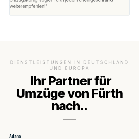
weiterempfehlen!"
groß
DIENSTLEISTUNGEN IN DEUTSCHLAND
UND EUROPA
Ihr Partner für
Umzüge von Fürth
nach..
Adana