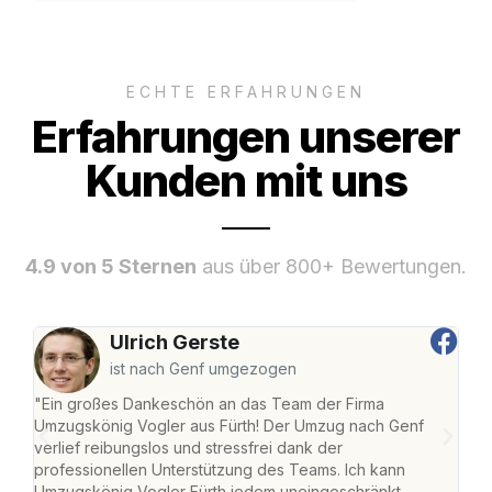
ECHTE ERFAHRUNGEN
Erfahrungen unserer
Kunden mit uns
4.9 von 5 Sternen
aus über 800+ Bewertungen.
Ulrich Gerste
ist nach Genf umgezogen
"Ein großes Dankeschön an das Team der Firma
"Die
Umzugskönig Vogler aus Fürth! Der Umzug nach Genf
mei
verlief reibungslos und stressfrei dank der
Team
professionellen Unterstützung des Teams. Ich kann
habe
Umzugskönig Vogler Fürth jedem uneingeschränkt
an m