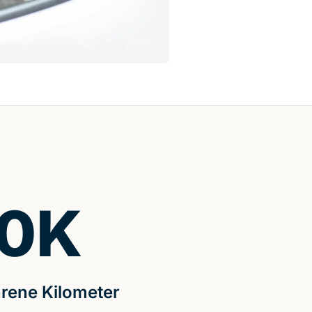
0
K
rene Kilometer