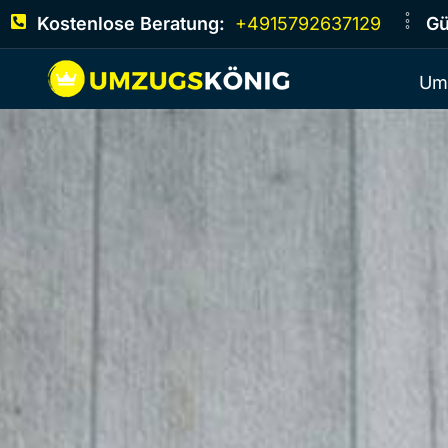
Kostenlose Beratung:
+4915792637129
Gü
Um