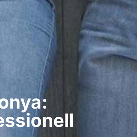
onya:
ssionell​