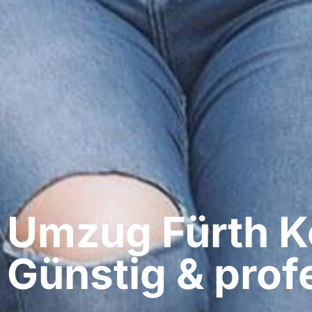
Umzug Fürth​ K
Günstig & profe